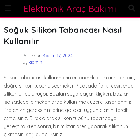
Skip
Elektronik Araç Bakımı
to
content
Soğuk Silikon Tabancası Nasıl
Kullanılır
Posted on
Kasım 17, 2024
by
admin
Silikon tabancası kullanmanın en önemli adımlarından biri,
doğru silikon tüpünü seçmektir. Piyasada farklı çeşitlerde
silikonlar bulunuyor. Bazıları suya dayanıklıyken, bazıları
ise sadece iç mekanlarda kullanılmak üzere tasarlanmış.
Projenizin gereksinimlerine göre en uygun olanını tercih
etmelisiniz. Direk olarak silikon tüpünü tabancaya
yerleştirdikten sonra, bir miktar pres yaparak silikonun
çıkmasını sağlayabilirsiniz.