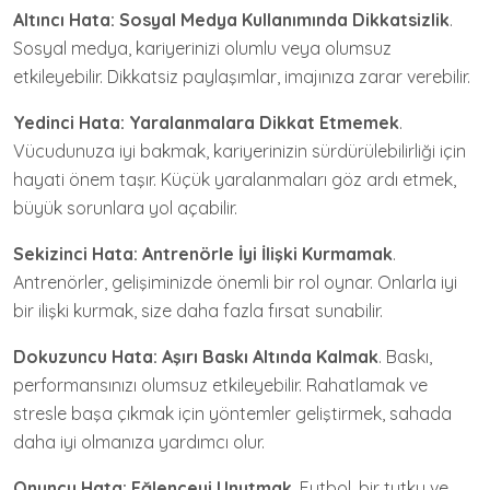
Altıncı Hata: Sosyal Medya Kullanımında Dikkatsizlik
.
Sosyal medya, kariyerinizi olumlu veya olumsuz
etkileyebilir. Dikkatsiz paylaşımlar, imajınıza zarar verebilir.
Yedinci Hata: Yaralanmalara Dikkat Etmemek
.
Vücudunuza iyi bakmak, kariyerinizin sürdürülebilirliği için
hayati önem taşır. Küçük yaralanmaları göz ardı etmek,
büyük sorunlara yol açabilir.
Sekizinci Hata: Antrenörle İyi İlişki Kurmamak
.
Antrenörler, gelişiminizde önemli bir rol oynar. Onlarla iyi
bir ilişki kurmak, size daha fazla fırsat sunabilir.
Dokuzuncu Hata: Aşırı Baskı Altında Kalmak
. Baskı,
performansınızı olumsuz etkileyebilir. Rahatlamak ve
stresle başa çıkmak için yöntemler geliştirmek, sahada
daha iyi olmanıza yardımcı olur.
Onuncu Hata: Eğlenceyi Unutmak
. Futbol, bir tutku ve