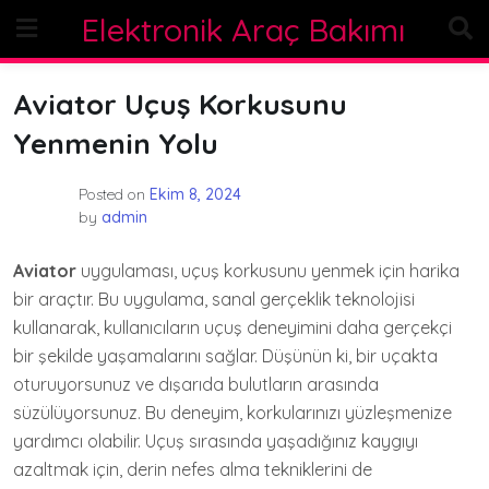
Skip
Elektronik Araç Bakımı
to
content
Aviator Uçuş Korkusunu
Yenmenin Yolu
Posted on
Ekim 8, 2024
by
admin
Aviator
uygulaması, uçuş korkusunu yenmek için harika
bir araçtır. Bu uygulama, sanal gerçeklik teknolojisi
kullanarak, kullanıcıların uçuş deneyimini daha gerçekçi
bir şekilde yaşamalarını sağlar. Düşünün ki, bir uçakta
oturuyorsunuz ve dışarıda bulutların arasında
süzülüyorsunuz. Bu deneyim, korkularınızı yüzleşmenize
yardımcı olabilir. Uçuş sırasında yaşadığınız kaygıyı
azaltmak için, derin nefes alma tekniklerini de