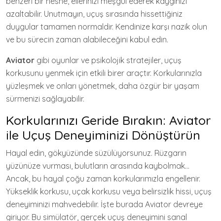
benzeri bir nesne, ellerinizi meşgul ederek kaygınızı
azaltabilir. Unutmayın, uçuş sırasında hissettiğiniz
duygular tamamen normaldir. Kendinize karşı nazik olun
ve bu sürecin zaman alabileceğini kabul edin.
Aviator
gibi oyunlar ve psikolojik stratejiler, uçuş
korkusunu yenmek için etkili birer araçtır. Korkularınızla
yüzleşmek ve onları yönetmek, daha özgür bir yaşam
sürmenizi sağlayabilir.
Korkularınızı Geride Bırakın: Aviator
ile Uçuş Deneyiminizi Dönüştürün
Hayal edin, gökyüzünde süzülüyorsunuz. Rüzgarın
yüzünüze vurması, bulutların arasında kaybolmak…
Ancak, bu hayal çoğu zaman korkularımızla engellenir.
Yükseklik korkusu, uçak korkusu veya belirsizlik hissi, uçuş
deneyiminizi mahvedebilir. İşte burada Aviator devreye
giriyor. Bu simülatör, gerçek uçuş deneyimini sanal