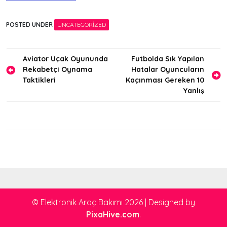
POSTED UNDER
UNCATEGORIZED
Yazı
Aviator Uçak Oyununda
Futbolda Sık Yapılan
Rekabetçi Oynama
Hatalar Oyuncuların
gezinmesi
Taktikleri
Kaçınması Gereken 10
Yanlış
© Elektronik Araç Bakımı 2026
|
Designed by
PixaHive.com
.