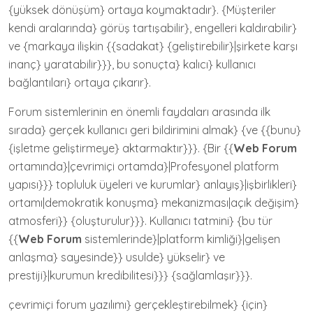
{yüksek dönüşüm} ortaya koymaktadır}. {Müşteriler
kendi aralarında} görüş tartışabilir}, engelleri kaldırabilir}
ve {markaya ilişkin {{sadakat} {geliştirebilir}|şirkete karşı
inanç} yaratabilir}}}, bu sonuçta} kalıcı} kullanıcı
bağlantıları} ortaya çıkarır}.
Forum sistemlerinin en önemli faydaları arasında ilk
sırada} gerçek kullanıcı geri bildirimini almak} {ve {{bunu}
{işletme geliştirmeye} aktarmaktır}}}. {Bir {{
Web Forum
ortamında}|çevrimiçi ortamda}|Profesyonel platform
yapısı}}} topluluk üyeleri ve kurumlar} anlayış}|işbirlikleri}
ortamı|demokratik konuşma} mekanizması|açık değişim}
atmosferi}} {oluşturulur}}}. Kullanıcı tatmini} {bu tür
{{
Web Forum
sistemlerinde}|platform kimliği}|gelişen
anlaşma} sayesinde}} usulde} yükselir} ve
prestiji}|kurumun kredibilitesi}}} {sağlamlaşır}}}.
çevrimiçi forum yazılımı} gerçekleştirebilmek} {için}