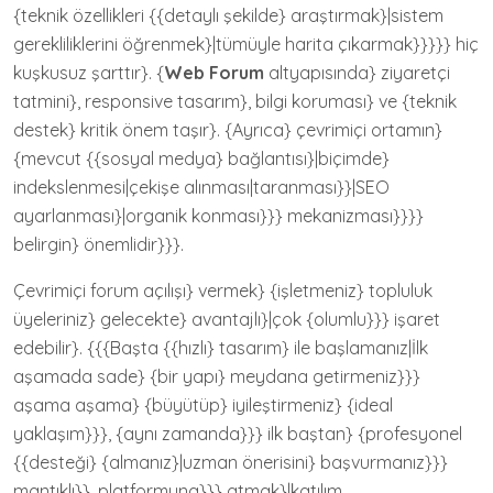
{teknik özellikleri {{detaylı şekilde} araştırmak}|sistem
gerekliliklerini öğrenmek}|tümüyle harita çıkarmak}}}}} hiç
kuşkusuz şarttır}. {
Web Forum
altyapısında} ziyaretçi
tatmini}, responsive tasarım}, bilgi koruması} ve {teknik
destek} kritik önem taşır}. {Ayrıca} çevrimiçi ortamın}
{mevcut {{sosyal medya} bağlantısı}|biçimde}
indekslenmesi|çekişe alınması|taranması}}|SEO
ayarlanması}|organik konması}}} mekanizması}}}}
belirgin} önemlidir}}}.
Çevrimiçi forum açılışı} vermek} {işletmeniz} topluluk
üyeleriniz} gelecekte} avantajlı}|çok {olumlu}}} işaret
edebilir}. {{{Başta {{hızlı} tasarım} ile başlamanız|İlk
aşamada sade} {bir yapı} meydana getirmeniz}}}
aşama aşama} {büyütüp} iyileştirmeniz} {ideal
yaklaşım}}}, {aynı zamanda}}} ilk baştan} {profesyonel
{{desteği} {almanız}|uzman önerisini} başvurmanız}}}
mantıklı}}. platformuna}}} atmak}|katılım