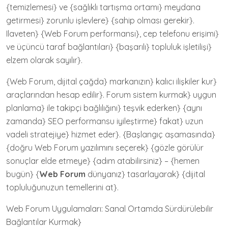
{temizlemesi} ve {sağlıklı tartışma ortamı} meydana
getirmesi} zorunlu işlevlere} {sahip olması gerekir}.
Ilaveten} {Web Forum performansı}, cep telefonu erişimi}
ve üçüncü taraf bağlantıları} {başarılı} topluluk işletilişi}
elzem olarak sayılır}.
{Web Forum, dijital çağda} markanızın} kalıcı ilişkiler kur}
araçlarından hesap edilir}. Forum sistem kurmak} uygun
planlama} ile takipçi bağlılığını} teşvik ederken} {aynı
zamanda} SEO performansu iyileştirme} fakat} uzun
vadeli stratejiye} hizmet eder}. {Başlangıç aşamasında}
{doğru Web Forum yazılımını seçerek} {gözle görülür
sonuçlar elde etmeye} {adım atabilirsiniz} – {hemen
bugün} {
Web Forum
dünyanız} tasarlayarak} {dijital
topluluğunuzun temellerini at}.
Web Forum Uygulamaları: Sanal Ortamda Sürdürülebilir
Bağlantılar Kurmak}