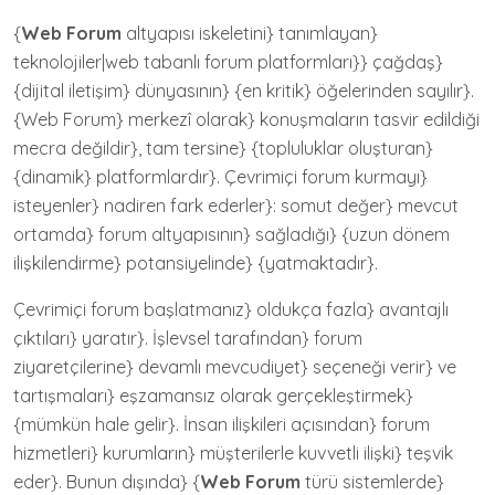
{
Web Forum
altyapısı iskeletini} tanımlayan}
teknolojiler|web tabanlı forum platformları}} çağdaş}
{dijital iletişim} dünyasının} {en kritik} öğelerinden sayılır}.
{Web Forum} merkezî olarak} konuşmaların tasvir edildiği
mecra değildir}, tam tersine} {topluluklar oluşturan}
{dinamik} platformlardır}. Çevrimiçi forum kurmayı}
isteyenler} nadiren fark ederler}: somut değer} mevcut
ortamda} forum altyapısının} sağladığı} {uzun dönem
ilişkilendirme} potansiyelinde} {yatmaktadır}.
Çevrimiçi forum başlatmanız} oldukça fazla} avantajlı
çıktıları} yaratır}. İşlevsel tarafından} forum
ziyaretçilerine} devamlı mevcudiyet} seçeneği verir} ve
tartışmaları} eşzamansız olarak gerçekleştirmek}
{mümkün hale gelir}. İnsan ilişkileri açısından} forum
hizmetleri} kurumların} müşterilerle kuvvetli ilişki} teşvik
eder}. Bunun dışında} {
Web Forum
türü sistemlerde}