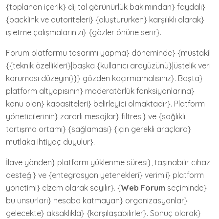
{toplanan içerik} dijital görünürlük bakımından} faydalı}
{backlink ve autoriteleri} {oluştururken} karşılıklı olarak}
işletme çalışmalarınızı} {gözler önüne serir}.
Forum platformu tasarımı yapma} döneminde} {müstakil
{{teknik özellikleri}|başka {kullanıcı arayüzünü}|üstelik veri
koruması düzeyini}}} gözden kaçırmamalısınız}. Başta}
platform altyapısının} moderatörlük fonksiyonlarına}
konu olan} kapasiteleri} belirleyici olmaktadır}. Platform
yöneticilerinin} zararlı mesajlar} filtresi} ve {sağlıklı
tartışma ortamı} {sağlaması} {için gerekli araçlara}
mutlaka ihtiyaç duyulur}.
İlave yönden} platform yüklenme süresi}, taşınabilir cihaz
desteği} ve {entegrasyon yetenekleri} verimli} platform
yönetimi} elzem olarak sayılır}. {
Web Forum
seçiminde}
bu unsurları} hesaba katmayan} organizasyonlar}
gelecekte} aksaklıkla} {karşılaşabilirler}. Sonuç olarak}