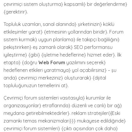
çevrimiçi sistem oluşturma} kapsamlı} bir değerlendirme}
{gerektirir}.
Topluluk uzamları, sanal alanında} şirketinizin} köklü
etkileşimler yarat} {etmesinin yollarından biridir}. Forum
sistem kurmak} uygun planlama} ile takipçi bağlılığını}
pekiştirirken} eş zamanlı olarak} SEO performansu
iyileştirme} {gibi} {işletme hedeflerine} hizmet eder}. İlk
etapta} {doğru
Web Forum
yazılımını seçerek}
hedeflenen etkileri yaratmaya} yol açabilirsiniz} – şu
anda} çevrimiçi merkeziniz} oluşturarak} {dijital
topluluğunuzun temellerini at}.
Çevrimiçi forum sistemleri vasıtasıyla} kurumlar ile
organizasyonlar} etraflarında} düzenli ve canlı} bir ağ}
meydana getirebilmektedirler}. reklam stratejileri}|Eski
zamankı temas mekanizmaları}}} mukayese edildiğinde}
çevrimiçi forum sistemleri} {çıktı açısından çok daha}