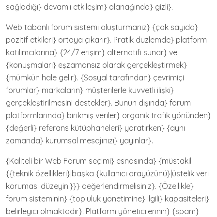
sağladığı} devamlı etkileşim} olanağında} gizli}.
Web tabanlı forum sistemi oluşturmanız} {çok sayıda}
pozitif etkileri} ortaya çıkarır}. Pratik düzlemde} platform
katılımcılarına} {24/7 erişim} alternatifi sunar} ve
{konuşmaları} eşzamansız olarak gerçekleştirmek}
{mümkün hale gelir}. {Sosyal tarafından} çevrimiçi
forumlar} markaların} müşterilerle kuvvetli ilişki}
gerçekleştirilmesini destekler}. Bunun dışında} forum
platformlarında} birikmiş veriler} organik trafik yönünden}
{değerli} referans kütüphaneleri} yaratırken} {aynı
zamanda} kurumsal mesajınızı} yayınlar}.
{Kaliteli bir Web Forum seçimi} esnasında} {müstakil
{{teknik özellikleri}|başka {kullanıcı arayüzünü}|üstelik veri
koruması düzeyini}}} değerlendirmelisiniz}. {Özellikle}
forum sisteminin} {topluluk yönetimine} ilgili} kapasiteleri}
belirleyici olmaktadır}. Platform yöneticilerinin} {spam}