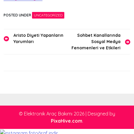
POSTED UNDER
UNCATEGORIZED
Yazı
Aristo Diyeti Yapanların
Sohbet Kanallarında
Yorumları
Sosyal Medya
gezinmesi
Fenomenleri ve Etkileri
© Elektronik Araç Bakımı 2026
|
Designed by
PixaHive.com
.