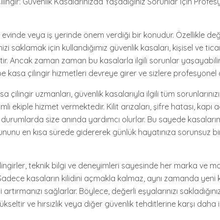
ngir: Güvenlik Kasalarınızda Yaşadığınız Sorunlar İçin Profesy
n evinde veya iş yerinde önem verdiği bir konudur. Özellikle değ
izi saklamak için kullandığımız güvenlik kasaları, kişisel ve tica
r. Ancak zaman zaman bu kasalarla ilgili sorunlar yaşayabilir
kasa çilingir hizmetleri devreye girer ve sizlere profesyonel 
 çilingir uzmanları, güvenlik kasalarıyla ilgili tüm sorunlarınız
li ekiple hizmet vermektedir. Kilit arızaları, şifre hatası, kapı
i durumlarda size anında yardımcı olurlar. Bu sayede kasaların
ununu en kısa sürede gidererek günlük hayatınıza sorunsuz b
lingirler, teknik bilgi ve deneyimleri sayesinde her marka ve 
adece kasaların kilidini açmakla kalmaz, aynı zamanda yeni kil
 artırmanızı sağlarlar. Böylece, değerli eşyalarınızı sakladığını
kseltir ve hırsızlık veya diğer güvenlik tehditlerine karşı daha 