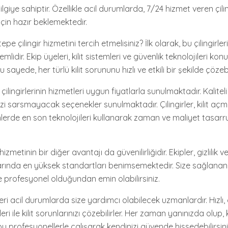
giye sahiptir. Özellikle acil durumlarda, 7/24 hizmet veren çiling
çin hazır beklemektedir.
e çilingir hizmetini tercih etmelisiniz? İlk olarak, bu çilingirleri
idir. Ekip üyeleri, kilit sistemleri ve güvenlik teknolojileri ko
sayede, her türlü kilit sorununu hızlı ve etkili bir şekilde çözebil
ilingirlerinin hizmetleri uygun fiyatlarla sunulmaktadır. Kaliteli
zi sarsmayacak seçenekler sunulmaktadır. Çilingirler, kilit açm
emlerde en son teknolojileri kullanarak zaman ve maliyet tasarr
izmetinin bir diğer avantajı da güvenilirliğidir. Ekipler, gizlilik 
rında en yüksek standartları benimsemektedir. Size sağlanan
profesyonel olduğundan emin olabilirsiniz.
eri acil durumlarda size yardımcı olabilecek uzmanlardır. Hızlı, 
eri ile kilit sorunlarınızı çözebilirler. Her zaman yanınızda olup
bu profesyonellerle çalışarak kendinizi güvende hissedebilirsini