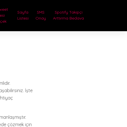
weet
Sayfa
SMS
Spotify Takipçi
lesi
Listesi
Onay
Arttırma Bedava
rçek
lidir.
şabilirsiniz. İşte
ihtiyaç
zmanlaşmıştır.
ürede çözmek için