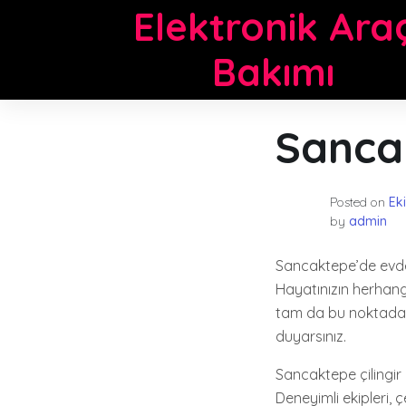
Skip
Elektronik Ara
to
content
Bakımı
Sancak
Posted on
Ek
by
admin
Sancaktepe’de evde v
Hayatınızın herhangi 
tam da bu noktada, 
duyarsınız.
Sancaktepe çilingir 
Deneyimli ekipleri, 