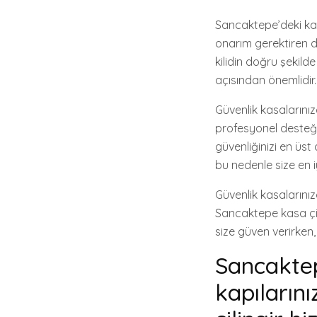
Sancaktepe’deki kas
onarım gerektiren d
kilidin doğru şekild
açısından önemlidir.
Güvenlik kasalarını
profesyonel desteği a
güvenliğinizi en üst
bu nedenle size en 
Güvenlik kasalarını
Sancaktepe kasa çil
size güven verirken
Sancaktepe
kapıların