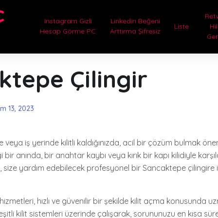
ç
Ret
Instagram Gizli
Linkedin Beğeni
Liste
Hi
Hesap Görme PC
Arttırma Şifresiz
Ge
tepe Çilingir
im 13, 2023
eya iş yerinde kilitli kaldığınızda, acil bir çözüm bulmak önem
bir anında, bir anahtar kaybı veya kırık bir kapı kilidiyle karşıla
size yardım edebilecek profesyonel bir Sancaktepe çilingire 
hizmetleri, hızlı ve güvenilir bir şekilde kilit açma konusunda u
çeşitli kilit sistemleri üzerinde çalışarak, sorununuzu en kısa s