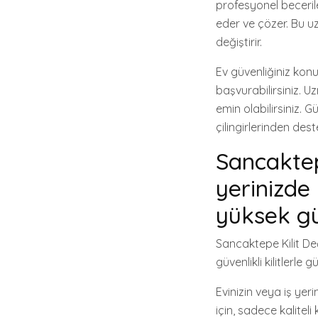
profesyonel beceriler
eder ve çözer. Bu uz
değiştirir.
Ev güvenliğiniz konu
başvurabilirsiniz. U
emin olabilirsiniz.
çilingirlerinden des
Sancaktep
yerinizde 
yüksek güv
Sancaktepe Kilit Deği
güvenlikli kilitlerle 
Evinizin veya iş yeri
için, sadece kaliteli