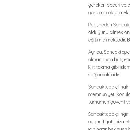
gereken beceri ve bil
yardımcı olabilmek i
Peki, neden Sancaktep
olduğunu bilmek öneml
eğitim almaktadır. Bu 
Ayrıca, Sancaktepe ç
almanız için bütçeni
kilit takma gibi işl
sağlamaktadır.
Sancaktepe çilingir h
memnuniyeti konula
tamamen güvenli ve 
Sancaktepe çilingirl
uygun fiyatlı hizmetl
için hazır bekleyen 