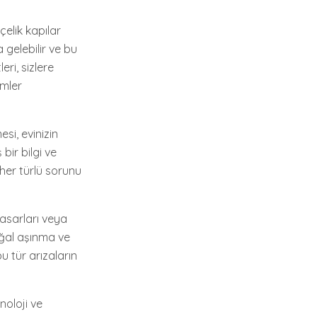
çelik kapılar
 gelebilir ve bu
eri, sizlere
ümler
si, evinizin
bir bilgi ve
 her türlü sorunu
hasarları veya
oğal aşınma ve
u tür arızaların
noloji ve