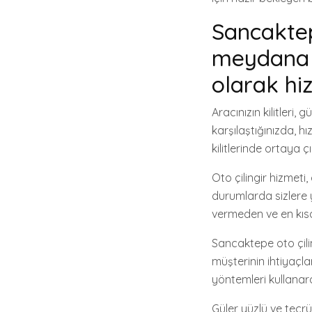
Sancaktepe
meydana g
olarak hiz
Aracınızın kilitleri,
karşılaştığınızda, hı
kilitlerinde ortaya 
Oto çilingir hizmeti,
durumlarda sizlere y
vermeden ve en kıs
Sancaktepe oto çili
müşterinin ihtiyaçla
yöntemleri kullanara
Güler yüzlü ve tecr