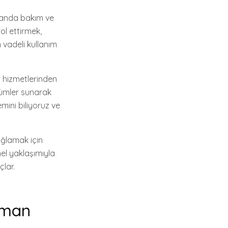
amanda bakım ve
ol ettirmek,
 vadeli kullanım
r hizmetlerinden
özümler sunarak
mini biliyoruz ve
ağlamak için
el yaklaşımıyla
lar.
uzman