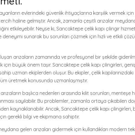
zmeti.
nların evlerindeki güvenlik ihtiyaçlarına karşılık vermek için 
ercih haline gelmiştir. Ancak, zamanla çeşitli arızalar meydana
iğini etkileyebilir. Neyse ki, Sancaktepe çelik kapı çilingir hizmetl
 deneyimi sunarak bu sorunları çözmek için hızlı ve etkili çöz
oluşan arızaların zamanında ve profesyonel bir şekilde giderilme
için büyük önem taşır. Sancaktepe çelik kapı çilingirleri, geniş 
ahip uzman ekiplerden oluşur. Bu ekipler, çelik kapılarınızdaki
züm üretmek konusunda uzmanlaşmıştır.
i arızaların başlıca nedenleri arasında kilit sorunları, menteşe 
şınması sayılabilir. Bu problemler, zamanla ortaya çıkabilen d
en kaynaklanabilir. Ancak, Sancaktepe çelik kapı çilingirleri, b
in gerekli bilgi ve ekipmana sahiptir.
meydana gelen arızaları gidermek için kullandıkları modern tek