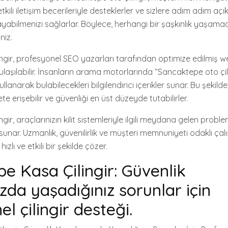
etkili iletişim becerileriyle desteklerler ve sizlere adım adım aç
yabilmenizi sağlarlar. Böylece, herhangi bir şaşkınlık yaşama
niz.
ngir, profesyonel SEO yazarları tarafından optimize edilmiş we
aşılabilir. İnsanların arama motorlarında “Sancaktepe oto çili
llanarak bulabilecekleri bilgilendirici içerikler sunar. Bu şekilde
te erişebilir ve güvenliği en üst düzeyde tutabilirler.
gir, araçlarınızın kilit sistemleriyle ilgili meydana gelen probl
 sunar. Uzmanlık, güvenilirlik ve müşteri memnuniyeti odaklı çal
ızlı ve etkili bir şekilde çözer.
e Kasa Çilingir: Güvenlik
zda yaşadığınız sorunlar için
l çilingir desteği.