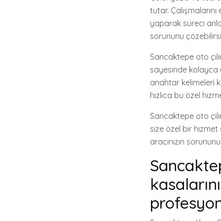
tutar. Çalışmalarını 
yaparak süreci anla
sorununu çözebilirsi
Sancaktepe oto çili
sayesinde kolayca ul
anahtar kelimeleri ku
hızlıca bu özel hizme
Sancaktepe oto çilin
size özel bir hizmet
aracınızın sorununu h
Sancaktep
kasalarını
profesyone