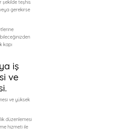
r şekilde teşhis
 veya gerekirse
tlerine
ebileceğinizden
k kapı
ya iş
si ve
i.
ilmesi ve yüksek
enlik düzenlemesi
rme hizmeti ile