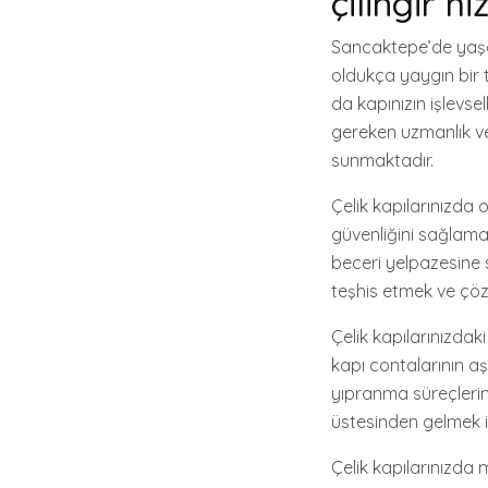
çilingir hi
Sancaktepe’de yaşaya
oldukça yaygın bir t
da kapınızın işlevsell
gereken uzmanlık ve
sunmaktadır.
Çelik kapılarınızda 
güvenliğini sağlamak 
beceri yelpazesine s
teşhis etmek ve çö
Çelik kapılarınızdak
kapı contalarının a
yıpranma süreçlerind
üstesinden gelmek iç
Çelik kapılarınızda 