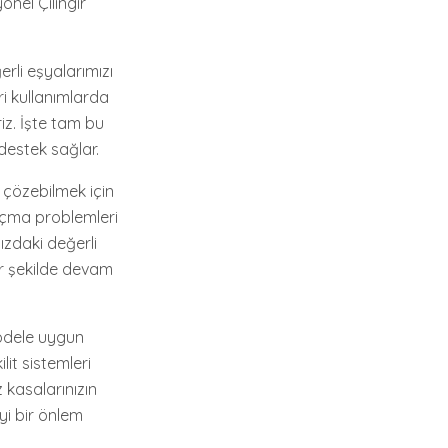
onel Çilingir
erli eşyalarımızı
ri kullanımlarda
iz. İşte tam bu
destek sağlar.
ı çözebilmek için
 açma problemleri
ızdaki değerli
ir şekilde devam
modele uygun
it sistemleri
z kasalarınızın
iyi bir önlem