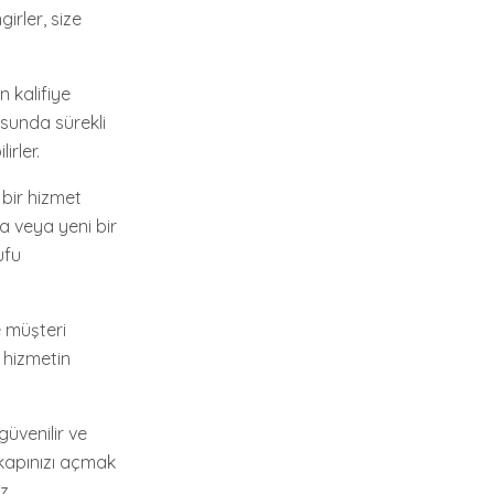
irler, size
n kalifiye
nusunda sürekli
irler.
 bir hizmet
a veya yeni bir
ufu
ve müşteri
 hizmetin
güvenilir ve
, kapınızı açmak
z.