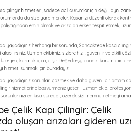
a çilingir hizmetleri, sadece acil durumlar için değil, aynı z
urumlarda da size yardımcı olur. Kasanızı düzenli olarak kontr
e çalıştığından emin olmak ve arızaları erken tespit etmek, uzun
zda yaşadığınız herhangi bir sorunda, Sancaktepe kasa çilingi
labilirsiniz. Uzman ekibimiz, sizlere hızlı, güvenilir ve etkili ç
 düzeye çıkarmak için çalışır. Değerli eşyalarınızı korumanın öne
iyi hizmeti sunmak için buradayız.
zda yaşadığınız sorunları çözmek ve daha güvenli bir ortam s
ingir hizmetlerine başvurmanız yeterli. Uzman ekip, profesyon
, sorunlarınızı en kısa sürede çözerek sizi memnun etmeyi amaç
 Çelik Kapı Çilingir: Çelik
ızda oluşan arızaları gideren 