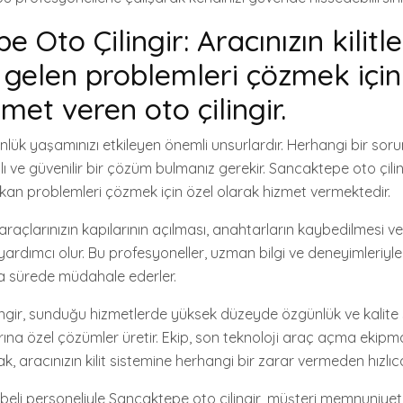
 Oto Çilingir: Aracınızın kilitl
elen problemleri çözmek için
met veren oto çilingir.
 günlük yaşamınızı etkileyen önemli unsurlardır. Herhangi bir soru
zlı ve güvenilir bir çözüm bulmanız gerekir. Sancaktepe oto çilin
çıkan problemleri çözmek için özel olarak hizmet vermektedir.
 araçlarınızın kapılarının açılması, anahtarların kaybedilmesi ve
ardımcı olur. Bu profesyoneller, uzman bilgi ve deneyimleriyle
a sürede müdahale ederler.
ngir, sunduğu hizmetlerde yüksek düzeyde özgünlük ve kalite 
rına özel çözümler üretir. Ekip, son teknoloji araç açma ekipm
k, aracınızın kilit sistemine herhangi bir zarar vermeden hızlı
übeli personeliyle Sancaktepe oto çilingir, müşteri memnuniyet