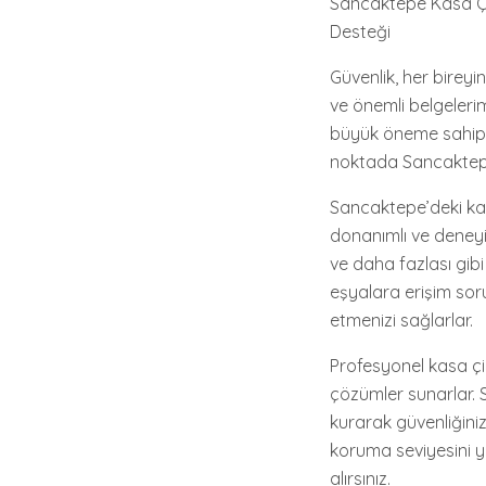
Sancaktepe Kasa Çili
Desteği
Güvenlik, her bireyi
ve önemli belgelerim
büyük öneme sahipti
noktada Sancaktepe 
Sancaktepe’deki kasa
donanımlı ve deneyim
ve daha fazlası gib
eşyalara erişim sor
etmenizi sağlarlar.
Profesyonel kasa çi
çözümler sunarlar. S
kurarak güvenliğinizi
koruma seviyesini yü
alırsınız.