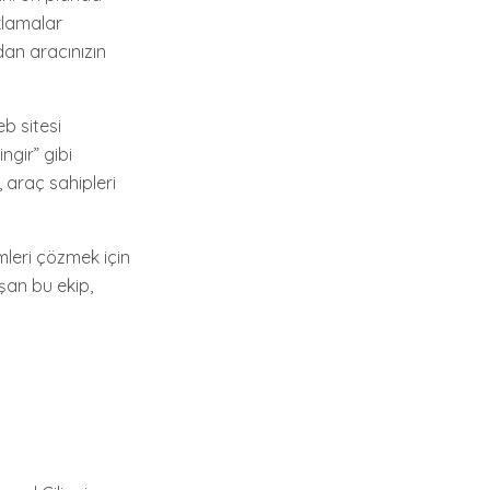
ıklamalar
dan aracınızın
b sitesi
ngir” gibi
, araç sahipleri
emleri çözmek için
ışan bu ekip,