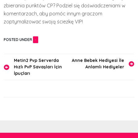
zbierania punktów CP? Podziel się doświadczeniami w
komentarzach, aby pomóc innym graczom
zoptymalizować swoją ścieżkę VIP!
POSTED UNDER
-
Yazı
Metin2 Pvp Serverda
Anne Bebek Hediyesi İle
Hızlı PvP Savaşları İçin
Anlamlı Hediyeler
gezinmesi
İpuçları