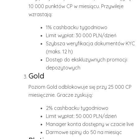
10 000 punktów CP w miesiącu. Przywileje
wzrastają:
1% cashbacku tygodniowo
Limit wypłat: 30 000 PLN/dzień
Szybsza weryfikacja dokumentów KYC
(maks. 12 h)
Dostęp do ekskluzywnych promocji
depozytowych
Gold
Poziom Gold odblokowuje się przy 25 000 CP
miesięcznie. Gracze zyskują:
2% cashbacku tygodniowo
Limit wypłat: 50 000 PLN/dzień
Manager konta dostępny w czacie live
Darmowe spiny do 50 na miesiąc