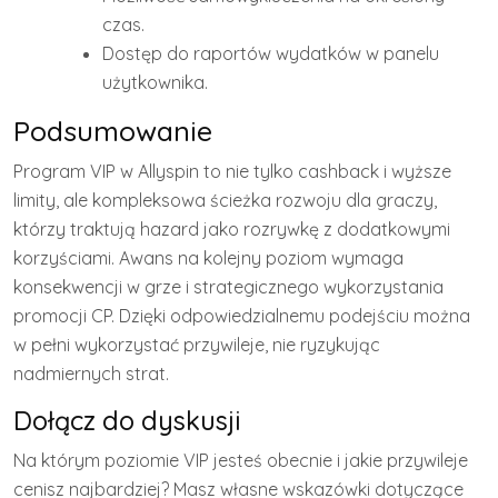
czas.
Dostęp do raportów wydatków w panelu
użytkownika.
Podsumowanie
Program VIP w Allyspin to nie tylko cashback i wyższe
limity, ale kompleksowa ścieżka rozwoju dla graczy,
którzy traktują hazard jako rozrywkę z dodatkowymi
korzyściami. Awans na kolejny poziom wymaga
konsekwencji w grze i strategicznego wykorzystania
promocji CP. Dzięki odpowiedzialnemu podejściu można
w pełni wykorzystać przywileje, nie ryzykując
nadmiernych strat.
Dołącz do dyskusji
Na którym poziomie VIP jesteś obecnie i jakie przywileje
cenisz najbardziej? Masz własne wskazówki dotyczące