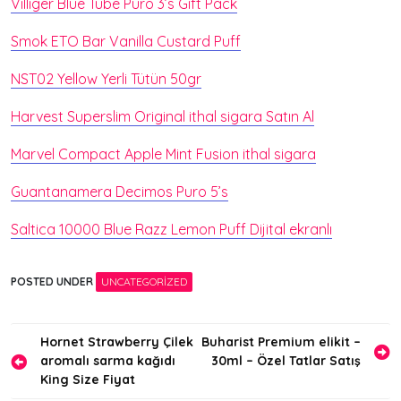
Villiger Blue Tube Puro 3’s Gift Pack
Smok ETO Bar Vanilla Custard Puff
NST02 Yellow Yerli Tütün 50gr
Harvest Superslim Original ithal sigara Satın Al
Marvel Compact Apple Mint Fusion ithal sigara
Guantanamera Decimos Puro 5’s
Saltica 10000 Blue Razz Lemon Puff Dijital ekranlı
POSTED UNDER
UNCATEGORIZED
Yazı
Hornet Strawberry Çilek
Buharist Premium elikit –
aromalı sarma kağıdı
30ml – Özel Tatlar Satış
gezinmesi
King Size Fiyat