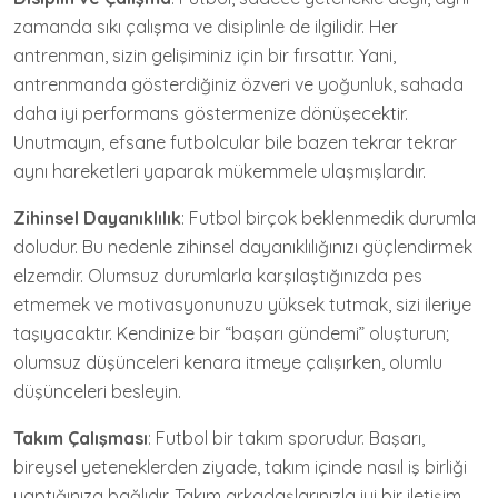
zamanda sıkı çalışma ve disiplinle de ilgilidir. Her
antrenman, sizin gelişiminiz için bir fırsattır. Yani,
antrenmanda gösterdiğiniz özveri ve yoğunluk, sahada
daha iyi performans göstermenize dönüşecektir.
Unutmayın, efsane futbolcular bile bazen tekrar tekrar
aynı hareketleri yaparak mükemmele ulaşmışlardır.
Zihinsel Dayanıklılık
: Futbol birçok beklenmedik durumla
doludur. Bu nedenle zihinsel dayanıklılığınızı güçlendirmek
elzemdir. Olumsuz durumlarla karşılaştığınızda pes
etmemek ve motivasyonunuzu yüksek tutmak, sizi ileriye
taşıyacaktır. Kendinize bir “başarı gündemi” oluşturun;
olumsuz düşünceleri kenara itmeye çalışırken, olumlu
düşünceleri besleyin.
Takım Çalışması
: Futbol bir takım sporudur. Başarı,
bireysel yeteneklerden ziyade, takım içinde nasıl iş birliği
yaptığınıza bağlıdır. Takım arkadaşlarınızla iyi bir iletişim