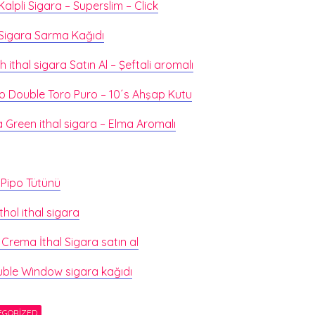
alpli Sigara – Superslim – Click
Sigara Sarma Kağıdı
ithal sigara Satın Al – Şeftali aromalı
io Double Toro Puro – 10´s Ahşap Kutu
 Green ithal sigara – Elma Aromalı
 Pipo Tütünü
hol ithal sigara
Crema İthal Sigara satın al
ble Window sigara kağıdı
EGORIZED