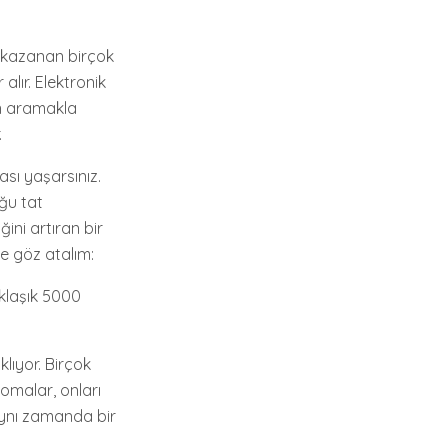
ni kazanan birçok
alır. Elektronik
ün aramakla
.
ası yaşarsınız.
uğu tat
ni artıran bir
ne göz atalım:
klaşık 5000
klıyor. Birçok
romalar, onları
 aynı zamanda bir