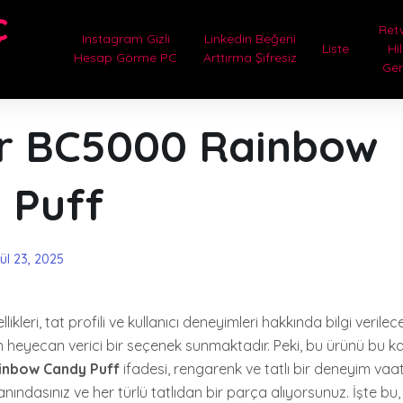
ç
Ret
Instagram Gizli
Linkedin Beğeni
Liste
Hi
Hesap Görme PC
Arttırma Şifresiz
Ge
ar BC5000 Rainbow
 Puff
lül 23, 2025
likleri, tat profili ve kullanıcı deneyimleri hakkında bilgi verilece
in heyecan verici bir seçenek sunmaktadır. Peki, bu ürünü bu ka
inbow Candy Puff
ifadesi, rengarenk ve tatlı bir deneyim vaa
nındasınız ve her türlü tatlıdan bir parça alıyorsunuz. İşte bu, 