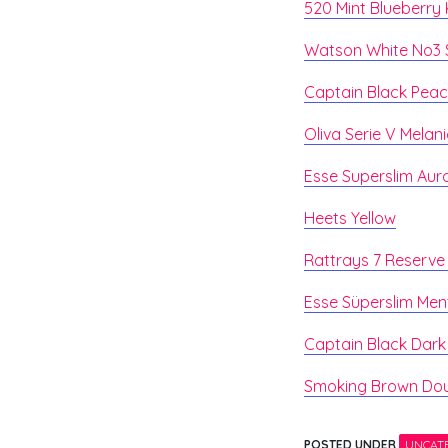
520 Mint Blueberry K
Watson White No3 
Captain Black Peach 
Oliva Serie V Melan
Esse Superslim Aura
Heets Yellow
Rattrays 7 Reserve
Esse Süperslim Ment
Captain Black Dark 
Smoking Brown Dou
POSTED UNDER
UNCAT