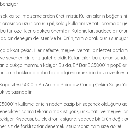
benziyor.
ek kaliteli malzemelerden üretilmiştir. Kullanıcıların beğenisi
ar arasında uzun ömürlü pil, kolay kullanım ve tatlı aromalar yer 
u tür özellikler oldukça önemlidir. Kullanıcılar, sadece bir ür
a bir deneyim de ister. Ve bu ürün, tam olarak bunu sunuyor
ça dikkat çekici. Her nefeste, meyveli ve tatlı bir lezzet patlam
ve severler için bir ziyafet gibidir. Kullanıcılar, bu ürünün sund
 oldukça memnun kalıyor. Bu da, Elf Bar BC5000’in popülerliği
bu ürün hakkında daha fazla bilgi edinmek için bazı özellikleri
il Kapasitesi 5000 mAh Aroma Rainbow Candy Çekim Sayısı Ya
k ve taşınabilir
 BC5000’in kullanıcılar için neden cazip bir seçenek olduğunu açı
denedikten sonra tekrar almak istiyor. Çünkü tatlı ve meyveli a
ekiyor. Kısacası, bu elektronik sigara, sadece bir ürün değil;
r siz de farklı tatlar denemek istiyorsanız, tam size göre!