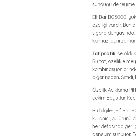
sunduğu deneyime 
Elf Bar BC5000, yüks
özelliği vardır. Bunl
sigara dünyasında, b
kalmaz, aynı zamand
Tat profili
ise olduk
Bu tat, özellikle mey
kombinasyonlarından
diğer neden. Şimdi, 
Özellik Açıklama P
çekim Boyutlar Küçü
Bu bilgiler, Elf Bar
kullanıcı, bu ürünü 
her defasında geri ç
deneyim sunuyor. Eğe