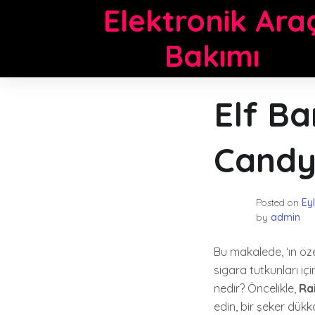
Skip
Elektronik Ara
to
content
Bakımı
Elf B
Candy
Posted on
Ey
by
admin
Bu makalede, ‘ın özel
sigara tutkunları iç
nedir? Öncelikle,
Ra
edin, bir şeker dükka