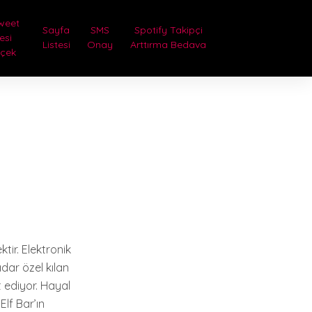
weet
Sayfa
SMS
Spotify Takipçi
lesi
Listesi
Onay
Arttırma Bedava
rçek
ktir. Elektronik
dar özel kılan
t ediyor. Hayal
Elf Bar’ın