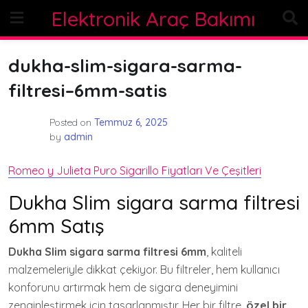
Skip
Elektronik Araç Bakımı
to
content
dukha-slim-sigara-sarma-
filtresi–6mm-satis
Posted on
Temmuz 6, 2025
by
admin
Romeo y Julieta Puro Sigarillo Fiyatları Ve Çeşitleri
Dukha Slim sigara sarma filtresi
6mm Satış
Dukha Slim sigara sarma filtresi 6mm
, kaliteli
malzemeleriyle dikkat çekiyor. Bu filtreler, hem kullanıcı
konforunu artırmak hem de sigara deneyimini
zenginleştirmek için tasarlanmıştır. Her bir filtre,
özel bir