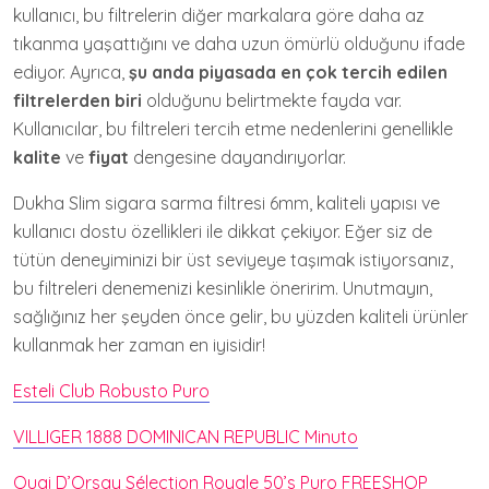
kullanıcı, bu filtrelerin diğer markalara göre daha az
tıkanma yaşattığını ve daha uzun ömürlü olduğunu ifade
ediyor. Ayrıca,
şu anda piyasada en çok tercih edilen
filtrelerden biri
olduğunu belirtmekte fayda var.
Kullanıcılar, bu filtreleri tercih etme nedenlerini genellikle
kalite
ve
fiyat
dengesine dayandırıyorlar.
Dukha Slim sigara sarma filtresi 6mm, kaliteli yapısı ve
kullanıcı dostu özellikleri ile dikkat çekiyor. Eğer siz de
tütün deneyiminizi bir üst seviyeye taşımak istiyorsanız,
bu filtreleri denemenizi kesinlikle öneririm. Unutmayın,
sağlığınız her şeyden önce gelir, bu yüzden kaliteli ürünler
kullanmak her zaman en iyisidir!
Esteli Club Robusto Puro
VILLIGER 1888 DOMINICAN REPUBLIC Minuto
Quai D’Orsay Sélection Royale 50’s Puro FREESHOP