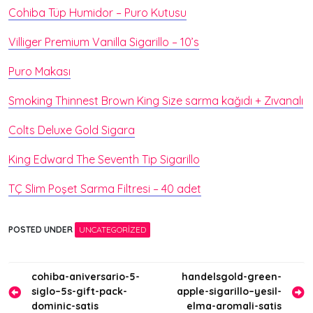
Cohiba Tüp Humidor – Puro Kutusu
Villiger Premium Vanilla Sigarillo – 10’s
Puro Makası
Smoking Thinnest Brown King Size sarma kağıdı + Zıvanalı
Colts Deluxe Gold Sigara
King Edward The Seventh Tip Sigarillo
TÇ Slim Poşet Sarma Filtresi – 40 adet
POSTED UNDER
UNCATEGORIZED
Yazı
cohiba-aniversario-5-
handelsgold-green-
siglo–5s-gift-pack-
apple-sigarillo–yesil-
gezinmesi
dominic-satis
elma-aromali-satis