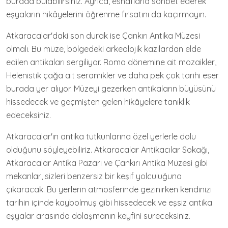
burada bulabilirsiniz. Ayrıca, esnaflarla sohbet ederek
eşyaların hikâyelerini öğrenme fırsatını da kaçırmayın.
Atkaracalar'daki son durak ise Çankırı Antika Müzesi
olmalı. Bu müze, bölgedeki arkeolojik kazılardan elde
edilen antikaları sergiliyor. Roma dönemine ait mozaikler,
Helenistik çağa ait seramikler ve daha pek çok tarihi eser
burada yer alıyor. Müzeyi gezerken antikaların büyüsünü
hissedecek ve geçmişten gelen hikâyelere tanıklık
edeceksiniz.
Atkaracalar'ın antika tutkunlarına özel yerlerle dolu
olduğunu söyleyebiliriz. Atkaracalar Antikacılar Sokağı,
Atkaracalar Antika Pazarı ve Çankırı Antika Müzesi gibi
mekanlar, sizleri benzersiz bir keşif yolculuğuna
çıkaracak. Bu yerlerin atmosferinde gezinirken kendinizi
tarihin içinde kaybolmuş gibi hissedecek ve eşsiz antika
eşyalar arasında dolaşmanın keyfini süreceksiniz.