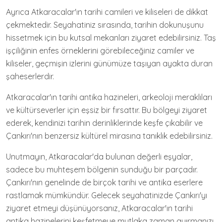
Ayrıca Atkaracalar'ın tarihi camileri ve kiliseleri de dikkat
çekmektedir. Seyahatiniz sırasında, tarihin dokunuşunu
hissetmek için bu kutsal mekanları ziyaret edebilirsiniz. Taş
işçiliğinin enfes örneklerini görebileceğiniz camiler ve
kiliseler, geçmişin izlerini günümüze taşıyan ayakta duran
şaheserlerdir.
Atkaracalar'ın tarihi antika hazineleri, arkeoloji meraklıları
ve kültürseverler için eşsiz bir fırsattır. Bu bölgeyi ziyaret
ederek, kendinizi tarihin derinliklerinde keşfe çıkabilir ve
Çankırı'nın benzersiz kültürel mirasına tanıklık edebilirsiniz.
Unutmayın, Atkaracalar'da bulunan değerli eşyalar,
sadece bu muhteşem bölgenin sunduğu bir parçadır.
Çankırı'nın genelinde de birçok tarihi ve antika eserlere
rastlamak mümkündür. Gelecek seyahatinizde Çankırı'yı
ziyaret etmeyi düşünüyorsanız, Atkaracalar'ın tarihi
antika hazinelerini keşfetmeye mutlaka zaman ayırmanızı