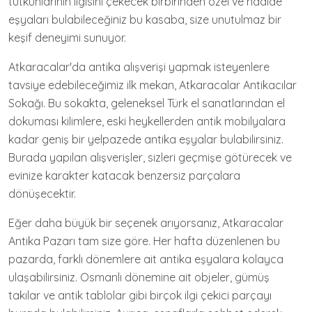
tutkunlarının ilgisini çekecek birbirinden özel ve nadide
eşyaları bulabileceğiniz bu kasaba, size unutulmaz bir
keşif deneyimi sunuyor.
Atkaracalar'da antika alışverişi yapmak isteyenlere
tavsiye edebileceğimiz ilk mekan, Atkaracalar Antikacılar
Sokağı. Bu sokakta, geleneksel Türk el sanatlarından el
dokuması kilimlere, eski heykellerden antik mobilyalara
kadar geniş bir yelpazede antika eşyalar bulabilirsiniz.
Burada yapılan alışverişler, sizleri geçmişe götürecek ve
evinize karakter katacak benzersiz parçalara
dönüşecektir.
Eğer daha büyük bir seçenek arıyorsanız, Atkaracalar
Antika Pazarı tam size göre. Her hafta düzenlenen bu
pazarda, farklı dönemlere ait antika eşyalara kolayca
ulaşabilirsiniz. Osmanlı dönemine ait objeler, gümüş
takılar ve antik tablolar gibi birçok ilgi çekici parçayı