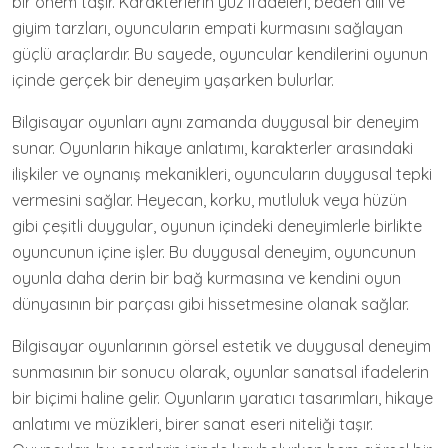
bir önem taşır. Karakterlerin yüz ifadeleri, beden dili ve
giyim tarzları, oyuncuların empati kurmasını sağlayan
güçlü araçlardır. Bu sayede, oyuncular kendilerini oyunun
içinde gerçek bir deneyim yaşarken bulurlar.
Bilgisayar oyunları aynı zamanda duygusal bir deneyim
sunar. Oyunların hikaye anlatımı, karakterler arasındaki
ilişkiler ve oynanış mekanikleri, oyuncuların duygusal tepki
vermesini sağlar. Heyecan, korku, mutluluk veya hüzün
gibi çeşitli duygular, oyunun içindeki deneyimlerle birlikte
oyuncunun içine işler. Bu duygusal deneyim, oyuncunun
oyunla daha derin bir bağ kurmasına ve kendini oyun
dünyasının bir parçası gibi hissetmesine olanak sağlar.
Bilgisayar oyunlarının görsel estetik ve duygusal deneyim
sunmasının bir sonucu olarak, oyunlar sanatsal ifadelerin
bir biçimi haline gelir. Oyunların yaratıcı tasarımları, hikaye
anlatımı ve müzikleri, birer sanat eseri niteliği taşır.