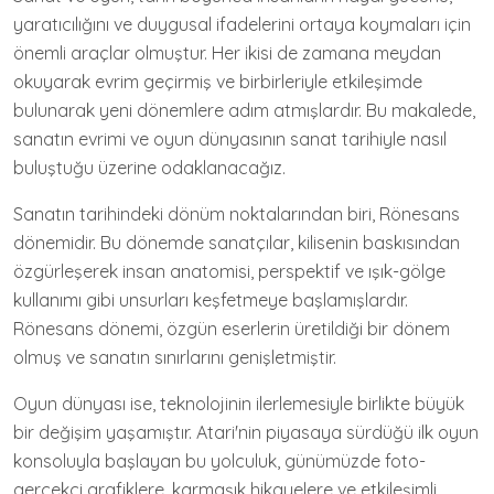
yaratıcılığını ve duygusal ifadelerini ortaya koymaları için
önemli araçlar olmuştur. Her ikisi de zamana meydan
okuyarak evrim geçirmiş ve birbirleriyle etkileşimde
bulunarak yeni dönemlere adım atmışlardır. Bu makalede,
sanatın evrimi ve oyun dünyasının sanat tarihiyle nasıl
buluştuğu üzerine odaklanacağız.
Sanatın tarihindeki dönüm noktalarından biri, Rönesans
dönemidir. Bu dönemde sanatçılar, kilisenin baskısından
özgürleşerek insan anatomisi, perspektif ve ışık-gölge
kullanımı gibi unsurları keşfetmeye başlamışlardır.
Rönesans dönemi, özgün eserlerin üretildiği bir dönem
olmuş ve sanatın sınırlarını genişletmiştir.
Oyun dünyası ise, teknolojinin ilerlemesiyle birlikte büyük
bir değişim yaşamıştır. Atari'nin piyasaya sürdüğü ilk oyun
konsoluyla başlayan bu yolculuk, günümüzde foto-
gerçekçi grafiklere, karmaşık hikayelere ve etkileşimli