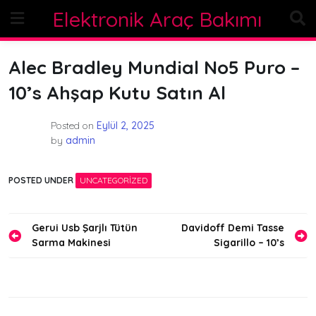
Skip
Elektronik Araç Bakımı
to
content
Alec Bradley Mundial No5 Puro –
10’s Ahşap Kutu Satın Al
Posted on
Eylül 2, 2025
by
admin
POSTED UNDER
UNCATEGORIZED
Yazı
Gerui Usb Şarjlı Tütün
Davidoff Demi Tasse
Sarma Makinesi
Sigarillo – 10’s
gezinmesi