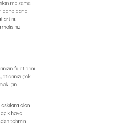
lanılan malzeme
lar daha pahalı
i
artırır.
malısınız:
nizin fiyatlarını
yatlarınızı çok
mak için
p askılara olan
a açık hava
ceden tahmin