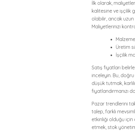
İlk olarak, maliyetl
kalitesine ve işçilik
olabilir, ancak uzu
Maliyetlerinizi kont
Malzeme 
Üretim sü
İşçilik m
Satış fiyatları beli
inceleyin. Bu, doğru 
düşük tutmak, karlıl
fiyatlandırmanızı d
Pazar trendlerini ta
talep, farklı mevsim
etkinliği olduğu içi
etmek, stok yönetimin