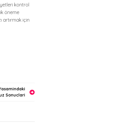
yetleri kontrol
tik öneme
ı artırmak için
 Yasamindaki
z Sonuclari