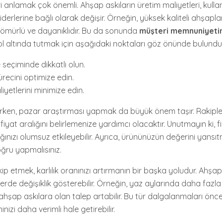
eri anlamak çok önemli. Ahşap askıların üretim maliyetleri, kul
 giderlerine bağlı olarak değişir. Örneğin, yüksek kaliteli ahşap
n ömürlü ve dayanıklıdır. Bu da sonunda
müşteri memnuniyetin
rol altında tutmak için aşağıdaki noktaları göz önünde bulundur
seçiminde dikkatli olun.
recini optimize edin.
aliyetlerini minimize edin.
rlerken, pazar araştırması yapmak da büyük önem taşır. Rakipleri
fiyat aralığını belirlemenize yardımcı olacaktır. Unutmayın ki, fi
ığınızı olumsuz etkileyebilir. Ayrıca, ürününüzün değerini yansıt
oğru yapmalısınız.
kip etmek, karlılık oranınızı artırmanın bir başka yoludur. Ahşa
lerde değişiklik gösterebilir. Örneğin, yaz aylarında daha fazl
n ahşap askılara olan talep artabilir. Bu tür dalgalanmaları ön
izi daha verimli hale getirebilir.