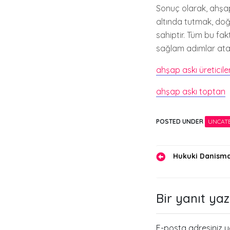
Sonuç olarak, ahşap 
altında tutmak, doğ
sahiptir. Tüm bu fak
sağlam adımlar atabi
ahşap askı üreticiler
ahşap askı toptan
POSTED UNDER
UNCAT
Yazı
Hukuki Danisma
gezinmes
Bir yanıt yaz
E-posta adresiniz 