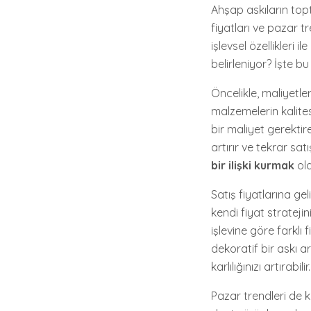
Ahşap askıların topt
fiyatları ve pazar t
işlevsel özellikleri i
belirleniyor? İşte 
Öncelikle, maliyetle
malzemelerin kalites
bir maliyet gerekti
artırır ve tekrar sat
bir ilişki kurmak
old
Satış fiyatlarına ge
kendi fiyat stratejin
işlevine göre farklı 
dekoratif bir askı a
karlılığınızı artırabilir.
Pazar trendleri de ka