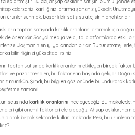
talep artmıştır. Bu da, ahşap askıların satışını olumlu yönde etk
tap ederseniz, karlılığınızı artırma şansınız yükselir. Unutmayı
 ürünler sunmak, başarılı bir satış stratejisinin anahtarıdır.
kıların toptan satışında karlılık oranlarını artırmak için doğ
mek de önemlidir. Sosyal medya ve dijital platformlarda etkili bir 
lenize ulaşmanın en iyi yollarından biridir. Bu tür stratejilerle, 
ka bilinirliğinizi yükseltebilirsiniz.
rın toptan satışında karlılık oranlarını etkileyen birçok faktör
atları ve pazar trendleri, bu faktörlerin başında geliyor. Doğru s
nız mümkün. Şimdi, bu bilgileri göz önünde bulundurarak karlılı
ı keşfetme zamanı!
tan satışında
karlılık oranlarını
inceleyeceğiz. Bu makalede, ma
rendleri gibi önemli faktörleri ele alacağız. Ahşap askılar, hem
ün olarak birçok sektörde kullanılmaktadır. Peki, bu ürünlerin 
liriz?