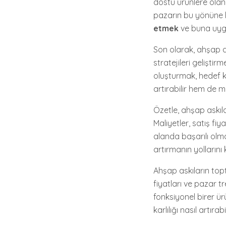
dostu ürünlere olan 
pazarın bu yönüne hi
etmek
ve buna uygun
Son olarak, ahşap as
stratejileri geliştir
oluşturmak, hedef kit
artırabilir hem de mar
Özetle, ahşap askıla
Maliyetler, satış fiy
alanda başarılı olma
artırmanın yolların
Ahşap askıların top
fiyatları ve pazar t
fonksiyonel birer ür
karlılığı nasıl artırabi