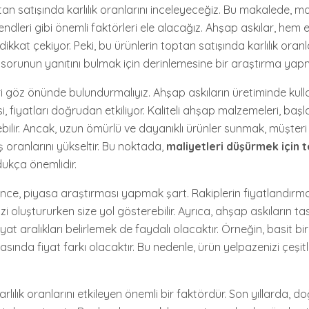
an satışında karlılık oranlarını inceleyeceğiz. Bu makalede, mal
rendleri gibi önemli faktörleri ele alacağız. Ahşap askılar, hem
le dikkat çekiyor. Peki, bu ürünlerin toptan satışında karlılık oranl
bu sorunun yanıtını bulmak için derinlemesine bir araştırma ya
ri göz önünde bulundurmalıyız. Ahşap askıların üretiminde kull
i, fiyatları doğrudan etkiliyor. Kaliteli ahşap malzemeleri, ba
rebilir. Ancak, uzun ömürlü ve dayanıklı ürünler sunmak, müşter
ış oranlarını yükseltir. Bu noktada,
maliyetleri düşürmek için te
ukça önemlidir.
lince, piyasa araştırması yapmak şart. Rakiplerin fiyatlandırma
izi oluştururken size yol gösterebilir. Ayrıca, ahşap askıların t
fiyat aralıkları belirlemek de faydalı olacaktır. Örneğin, basit bir 
rasında fiyat farkı olacaktır. Bu nedenle, ürün yelpazenizi çeşi
rlılık oranlarını etkileyen önemli bir faktördür. Son yıllarda, d