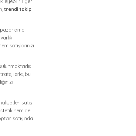
ileyebilir. Eğer
n,
trendi takip
ru pazarlama
varlık
hem satışlarınızı
 bulunmaktadır.
tratejilerle, bu
ğınızı
liyetler, satış
 estetik hem de
toptan satışında