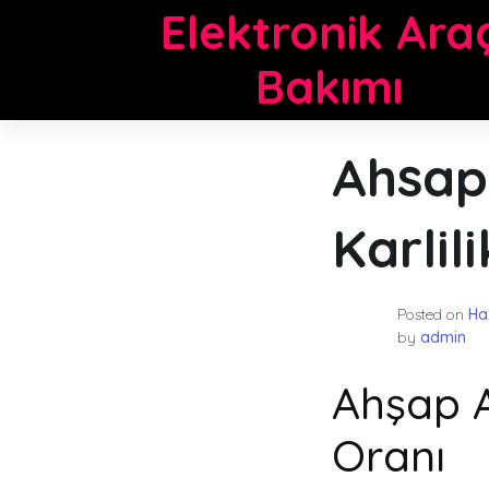
Skip
Elektronik Ara
to
content
Bakımı
Ahsap
Karlil
Posted on
Ha
by
admin
Ahşap A
Oranı