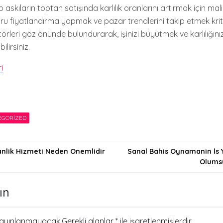
askıların toptan satışında karlılık oranlarını artırmak için mali
ru fiyatlandırma yapmak ve pazar trendlerini takip etmek kri
törleri göz önünde bulundurarak, işinizi büyütmek ve karlılığınız
lirsiniz.
i
EGORIZED
nlik Hizmeti Neden Onemlidir
Sanal Bahis Oynamanin İs
Olumsu
i
ın
yayınlanmayacak.
Gerekli alanlar
*
ile işaretlenmişlerdir