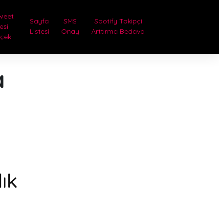
weet
Sayfa
SMS
Spotify Takipçi
lesi
Listesi
Onay
Arttırma Bedava
rçek
a
ık