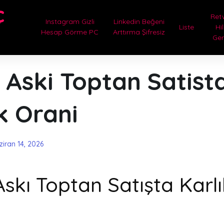
ç
Ret
Instagram Gizli
Linkedin Beğeni
Liste
Hi
Hesap Görme PC
Arttırma Şifresiz
Ge
 Aski Toptan Satist
ik Orani
ziran 14, 2026
skı Toptan Satışta Karlıl