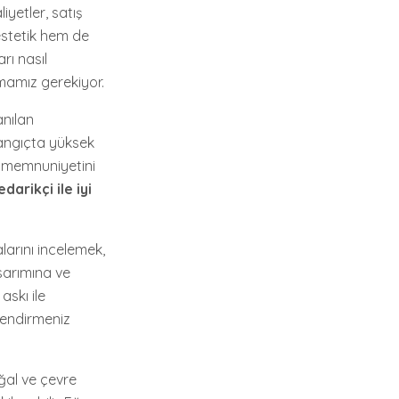
iyetler, satış
 estetik hem de
arı nasıl
pmamız gerekiyor.
anılan
şlangıçta yüksek
i memnuniyetini
darikçi ile iyi
larını incelemek,
asarımına ve
askı ile
tlendirmeniz
oğal ve çevre