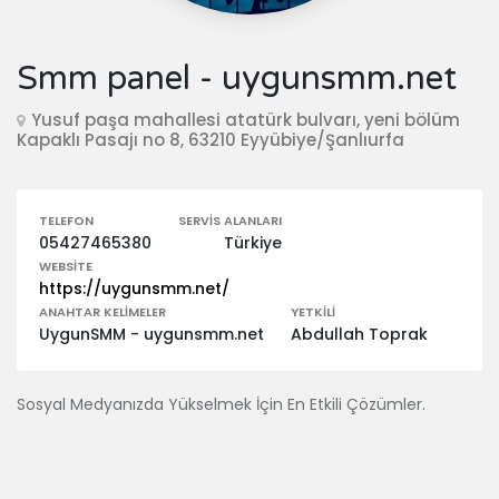
Smm panel - uygunsmm.net
Yusuf paşa mahallesi atatürk bulvarı, yeni bölüm
Kapaklı Pasajı no 8, 63210 Eyyübiye/Şanlıurfa
TELEFON
SERVIS ALANLARI
05427465380
Türkiye
WEBSITE
https://uygunsmm.net/
ANAHTAR KELIMELER
YETKILI
UygunSMM - uygunsmm.net
Abdullah Toprak
Sosyal Medyanızda Yükselmek İçin En Etkili Çözümler.