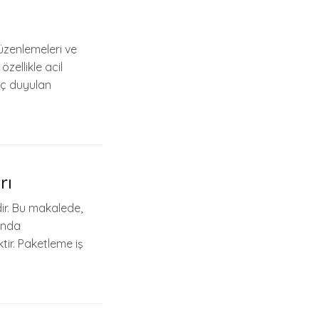
üzenlemeleri ve
zellikle acil
aç duyulan
rı
dir. Bu makalede,
ında
tir. Paketleme iş