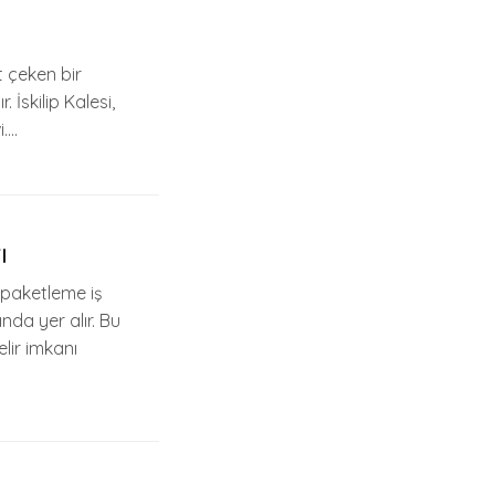
at çeken bir
 İskilip Kalesi,
i….
ı
ı paketleme iş
nda yer alır. Bu
elir imkanı