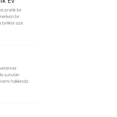
ık Ev
e pratik bir
merkezi bir
irlikte size
veteriner
da sunulan
 önemi hakkında