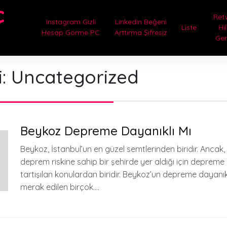
ç
Ret
Instagram Gizli
Linkedin Beğeni
Liste
Hi
Hesap Görme PC
Arttırma Şifresiz
Ge
i:
Uncategorized
Beykoz Depreme Dayanıklı Mı
Beykoz, İstanbul’un en güzel semtlerinden biridir. Ancak, 
deprem riskine sahip bir şehirde yer aldığı için depreme d
tartışılan konulardan biridir. Beykoz’un depreme dayanıkl
merak edilen birçok….