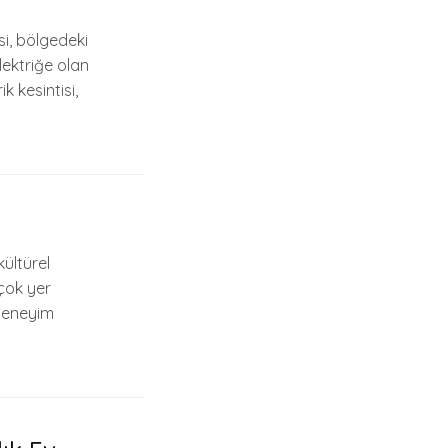
i, bölgedeki
elektriğe olan
k kesintisi,
ültürel
rçok yer
 deneyim